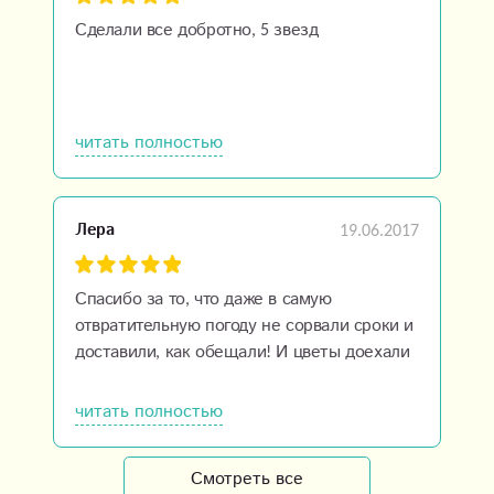
Сделали все добротно, 5 звезд
читать полностью
19.06.2017
Лера
Спасибо за то, что даже в самую
отвратительную погоду не сорвали сроки и
доставили, как обещали! И цветы доехали
свежие, буду рекомендовать вас друзьям, и
сама еще закажу)
читать полностью
Смотреть все