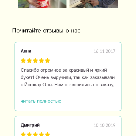
Почитайте отзывы о нас
16.11.2017
Анна
Спасибо огромное за красивый и яркий
букет! Очень выручили, так как заказывали
с Йошкар-Олы. Нам отзвонились по заказу,
показали сам букет, всем довольны, очень
приятное отношение. Всех благ и
читать полностью
процветания вашей компании!
10.10.2019
Дмитрий