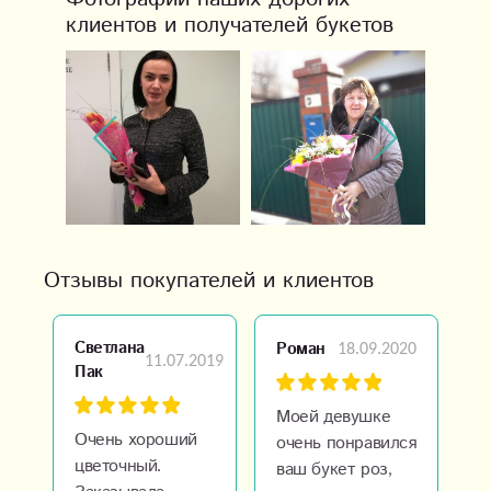
клиентов и получателей букетов
Отзывы покупателей и клиентов
Светлана
18.09.2020
Роман
Н
11.07.2019
Пак
Моей девушке
Х
Очень хороший
очень понравился
п
цветочный.
ваш букет роз,
О