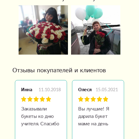
Отзывы покупателей и клиентов
11.10.2018
15.05.2021
Инна
Олеся
В
Заказывали
Вы лучшие! Я
х
букеты ко дню
дарила букет
п
учителя. Спасибо
маме на день
с
за помощь в
рождение она
в
выборе! Все
была просто в
б