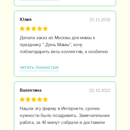
25.11.2018
Юлия
Делала заказ из Москвы для мамы к
празднику " День Мамы", хочу
поблагодарить весь коллектив, а особенно
Людмилу, за терпение и отзывчивость. Все
быстро оформили, отвезли, Мама была
читать полностью
очень рада. Перед заказом просматривали
очень много сайтов, так вот здесь самые
одекватные цены, красивые букеты и без
02.10.2022
Валентина
всяких накруток, особенно перед
праздниками. Спасибо Вам большое
Нашла эту фирму в Интернете, срочно
нужности было поздравить. Замечательная
работа, за 40 минут собрали и доставили
букет! Спасибо за Вашу работу! Всем