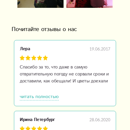
Почитайте отзывы о нас
19.06.2017
Лера
Спасибо за то, что даже в самую
отвратительную погоду не сорвали сроки и
доставили, как обещали! И цветы доехали
свежие, буду рекомендовать вас друзьям, и
сама еще закажу)
читать полностью
28.06.2020
Ирина Петербург