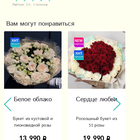
Рейтинг:
5
/5 -
1
голосов
Вам могут понравиться
Белое облако
Сердце любви
Букет из кустовой и
Роскошный букет из
пионовидной розы
51 розы
13 990
19 990