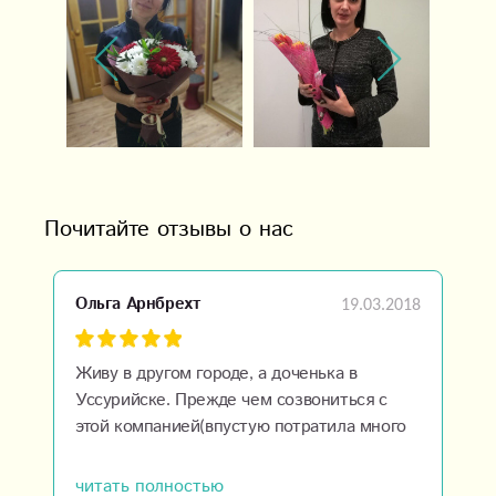
Почитайте отзывы о нас
19.03.2018
Ольга Арнбрехт
Живу в другом городе, а доченька в
Уссурийске. Прежде чем созвониться с
этой компанией(впустую потратила много
времени на поиски ). Отзывчивая,
доброжелательная менеджер Людмила все
читать полностью