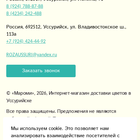
8 (924) 788-87-88
8 (4234) 242-488
Россия, 692512, Уссурийск, ул. Владивостокское ш.,
113а
+7 (924) 424-44-92
ROZAUSSURI@yandex.ru
Заказать звонок
©
«Мароми»
, 2026, Интернет-магазин доставки цветов в
Уссурийске
Все права защищены. Предложения не являются
публичной офертой. Товары могут незначительно
отличаться от фотографий.
Мы используем cookie. Это позволяет нам
анализировать взаимодействие посетителей с