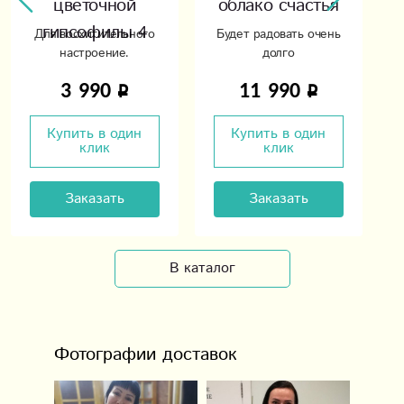
цветочной
облако счастья
гипсофилы 4
Для восхитительного
Будет радовать очень
настроение.
долго
3 990
11 990
Купить в один
Купить в один
клик
клик
Заказать
Заказать
В каталог
Фотографии доставок