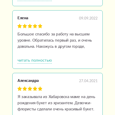
ясно и подробно объяснила, связались по
«вибер» и через час букетик был готов.
Фотоотчет прилагался) Все понравилось
09.09.2022
Елена
безумно, букет получился великолепный!!!
Процветания Вам! Рекомендую всем и
каждому)))
Большое спасибо за работу на высшем
уровне. Обратилась первый раз, и очень
довольна. Нахожусь в другом городе,
заказывала цветы маме на День рождения,
очень быстрая обратная связь. Букет
читать полностью
потрясающий, мама очень довольна.
Большое спасибо.
27.04.2021
Александра
Я заказывала из Хабаровска маме на день
рождения букет из хризантем. Девочки-
флористы сделали очень красивый букет.