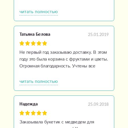
есть возможность приехать лично с
поздравлениями, Роза Уссури всегда
читать полностью
выручает! Букеты получаются
наикрасивейшие, сервис на высоком
уровне! Цены по сравнению с
25.01.2019
Татьяна Белова
Владивостоком весьма приемлимые.Очень
рекомендую!
Не первый год заказываю доставку. В этом
году это была корзина с фруктами и цветы.
Огромная благодарность. Учтены все
пожелания. Все очень внимательно,
доброжелательно, красиво и точно в срок!
читать полностью
Очень рекомендую!!! Людмила — Вы
настоящий профессионал! Процветания
вашему бизнесу!
25.09.2018
Надежда
Заказывала букетик с медведем для