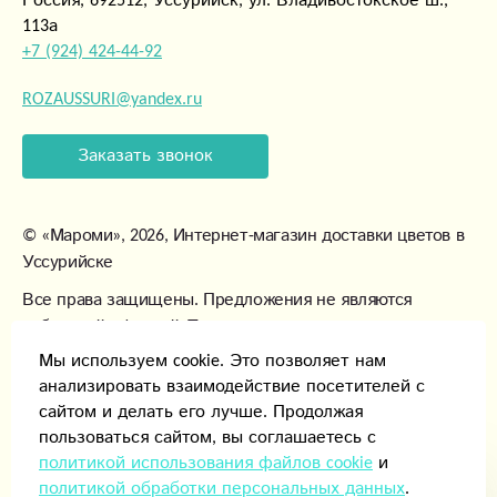
Россия, 692512, Уссурийск, ул. Владивостокское ш.,
113а
+7 (924) 424-44-92
ROZAUSSURI@yandex.ru
Заказать звонок
©
«Мароми»
, 2026, Интернет-магазин доставки цветов в
Уссурийске
Все права защищены. Предложения не являются
публичной офертой. Товары могут незначительно
отличаться от фотографий.
Мы используем cookie. Это позволяет нам
анализировать взаимодействие посетителей с
сайтом и делать его лучше. Продолжая
пользоваться сайтом, вы соглашаетесь с
политикой использования файлов cookie
и
политикой обработки персональных данных
.
Способы оплаты