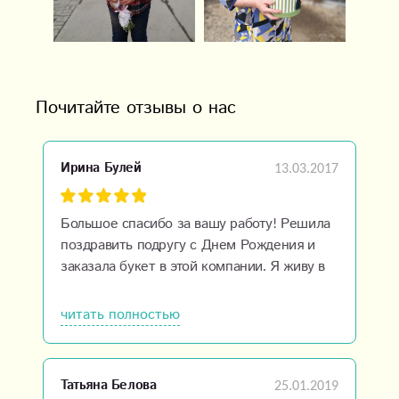
Почитайте отзывы о нас
13.03.2017
Ирина Булей
Большое спасибо за вашу работу! Решила
поздравить подругу с Днем Рождения и
заказала букет в этой компании. Я живу в
Иркутске, подруга в Уссурийске, но для
теплых поздравлений и красивых
читать полностью
презентов нет преград, благодаря
«РозаУссури». Работа флористов
превзошла все ожидания! Спасибо еще
25.01.2019
Татьяна Белова
раз Вам за оперативность, хорошее