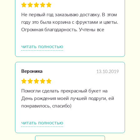
настроение, которое дарите людям)
Не первый год заказываю доставку. В этом
году это была корзина с фруктами и цветы.
Огромная благодарность. Учтены все
пожелания. Все очень внимательно,
доброжелательно, красиво и точно в срок!
читать полностью
Очень рекомендую!!! Людмила — Вы
настоящий профессионал! Процветания
вашему бизнесу!
13.10.2019
Вероника
Помогли сделать прекрасный букет на
День рождения моей лучшей подруги, ей
понравилось, спасибо)
читать полностью