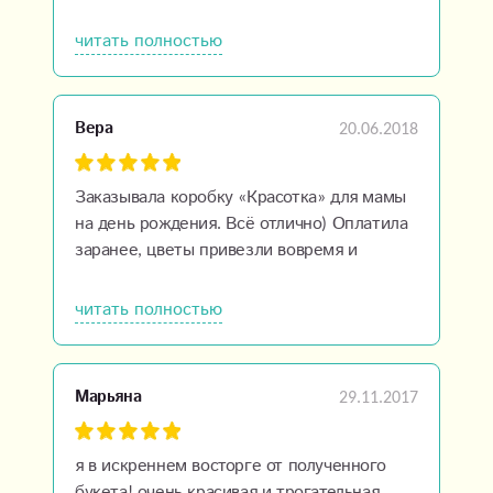
с букетом белых хризантем. И нашла
возможность сделать скидку. Доставили
читать полностью
вовремя.
20.06.2018
Вера
Заказывала коробку «Красотка» для мамы
на день рождения. Всё отлично) Оплатила
заранее, цветы привезли вовремя и
выехали на другой адрес без доплаты. Все
довольна)
читать полностью
29.11.2017
Марьяна
я в искреннем восторге от полученного
букета! очень красивая и трогательная