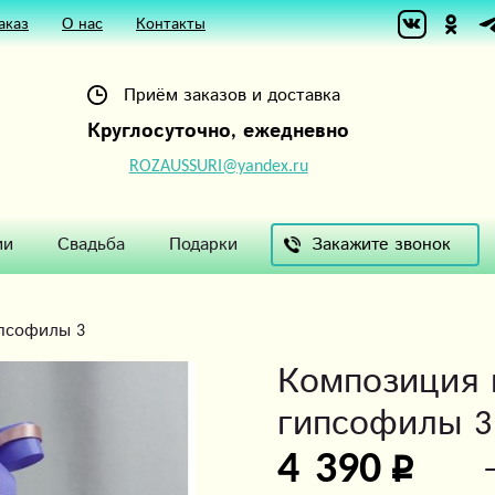
аказ
О нас
Контакты
Приём заказов и доставка
Круглосуточно, ежедневно
ROZAUSSURI@yandex.ru
Закажите звонок
ии
Свадьба
Подарки
ипсофилы 3
Композиция 
гипсофилы 3
4 390