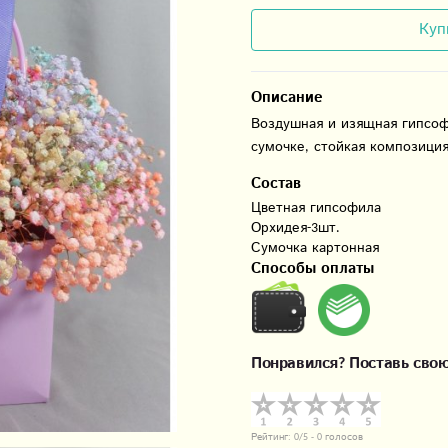
Куп
Описание
Воздушная и изящная гипсоф
сумочке, стойкая композиция
Состав
Цветная гипсофила

Орхидея-3шт.

Способы оплаты
Понравился? Поставь свою
Рейтинг:
0
/5 -
0
голосов