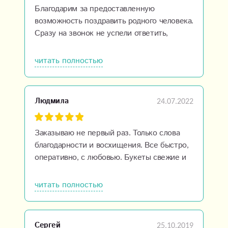
Благодарим за предоставленную
возможность поздравить родного человека.
Сразу на звонок не успели ответить,
перезвонили. Очень внимательно
отнеслась к нашим просьбам Людмила,
читать полностью
уточняла несколько раз наши пожелания:
от свежести и вида цветов до пожеланий.
Спасибо дизайнерам! Удобный способ
24.07.2022
Людмила
оплаты на карту.Только благодарности!
Заказываю не первый раз. Только слова
благодарности и восхищения. Все быстро,
оперативно, с любовью. Букеты свежие и
красивые. Оформление на высшем уровне.
Доставка моментально и не важно из
читать полностью
какого города обратился и в какое время.
Огромное спасибо.
25.10.2019
Сергей