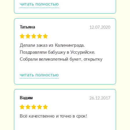
приятное отношение. Всех благ и
читать полностью
процветания вашей компании!
12.07.2020
Татьяна
Делали заказ из Калининграда.
Поздравляли бабушку в Уссурийске.
Собрали великолепный букет, открытку
подписали, за тортом заехали и все к
назначенному часу доставили. Даже фото
читать полностью
отчет предоставили.
Огромное спасибо! Еще не раз обратимся
;)
26.12.2017
Вадим
Всё качественно и точно в срок!