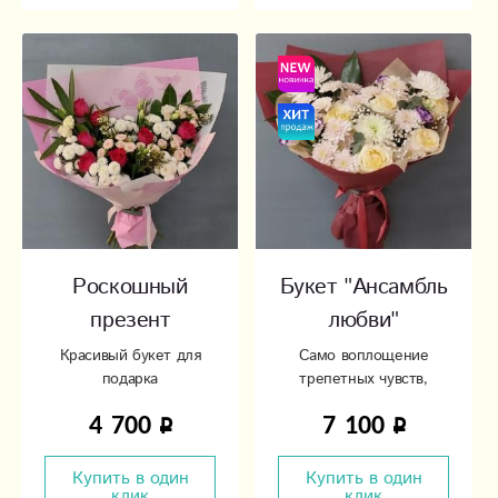
Роскошный
Букет "Ансамбль
презент
любви"
Красивый букет для
Само воплощение
подарка
трепетных чувств,
легкости и нежности.
4 700
7 100
Купить в один
Купить в один
клик
клик