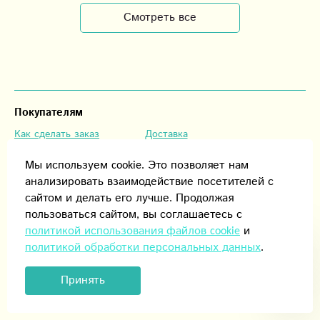
н
подобрали.
счастье от
Смотреть все
В
Спасибо вам
доставленного
п
огромное. Мы
вами подарка !!!
п
находимся в
Здоровья вам и
ч
Санкт-
успехов во всем!
в
Петербурге и это
п
очень здорово,
Покупателям
ф
что можем
Как сделать заказ
Доставка
д
заказать букет и
Оплата
Конфиденциальность
п
поздравить своих
Мы используем cookie. Это позволяет нам
О
любимых и
О компании
анализировать взаимодействие посетителей с
У
близких.
сайтом и делать его лучше. Продолжая
Контакты
Отзывы
п
пользоваться сайтом, вы соглашаетесь с
О нас
В
политикой использования файлов cookie
и
политикой обработки персональных данных
.
Контакты
Россия, 692519, Уссурийск, ул. Ленина, 91
Принять
8 (924) 788-87-88
8 (4234) 242-488