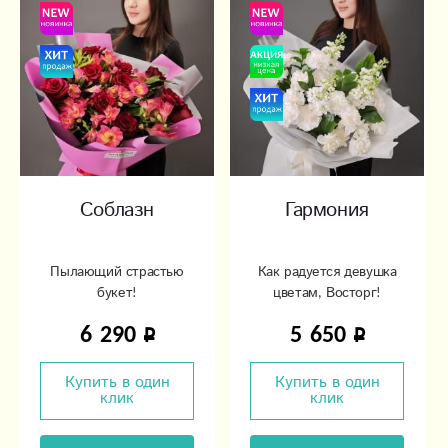
Соблазн
Гармония
Пылающий страстью
Как радуется девушка
букет!
цветам, Восторг!
Волнение!
6 290
5 650
Чувственности шарм!
Купить в один
Купить в один
клик
клик