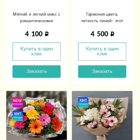
Мягкий и легкий микс с
Гармония цвета,
романтическими
четкость линий– этот
нотками.
букет затмит любой
4 100
4 500
подарок!
Купить в один
Купить в один
клик
клик
Заказать
Заказать