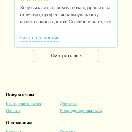
Хочу выразить огромную благодарность за
отличную, профессиональную работу
вашего салона цветов! Спасибо и за то, что
уделяли мне столько времени при
оформлении заказа, выборе цветов,
читать полностью
подбору открытки! Букет имениннице
очень понравился, доставили минута в
Смотреть все
минуту, все просто супер!! Молодцы!!
Покупателям
Как сделать заказ
Доставка
Оплата
Конфиденциальность
О компании