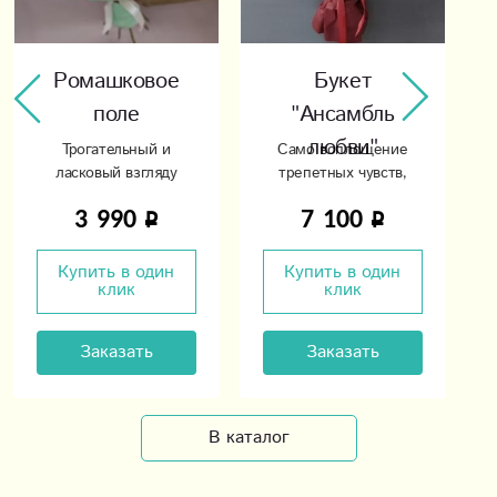
Ромашковое
Букет
поле
"Ансамбль
любви"
Трогательный и
Само воплощение
ласковый взгляду
трепетных чувств,
букет
легкости и нежности.
3 990
7 100
Купить в один
Купить в один
клик
клик
Заказать
Заказать
В каталог