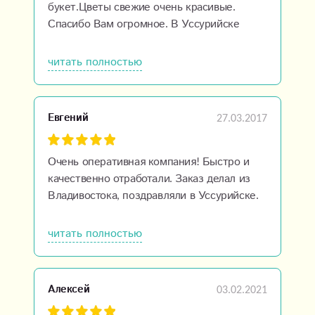
букет.Цветы свежие очень красивые.
Спасибо Вам огромное. В Уссурийске
лучшая студия цветов. Процветания вашей
компании!!!!
читать полностью
27.03.2017
Евгений
Очень оперативная компания! Быстро и
качественно отработали. Заказ делал из
Владивостока, поздравляли в Уссурийске.
Как заказчик — полностью доволен. Буду
рекомендовать.
читать полностью
03.02.2021
Алексей